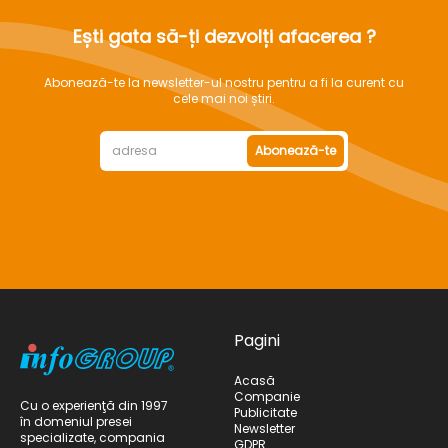
Ești gata să-ți dezvolți afacerea ?
Abonează-te la newsletter-ul nostru pentru a fi la curent cu
cele mai noi știri.
Abonează-te
Pagini
Acasă
Companie
Cu o experienţă din 1997
Publicitate
în domeniul presei
Newsletter
specializate, compania
GDPR