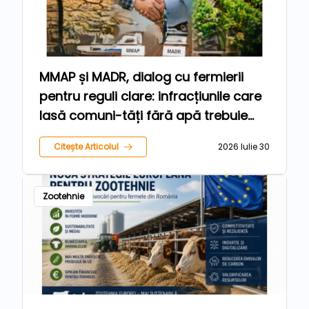
MMAP și MADR, dialog cu fermierii
pentru reguli clare: infracțiunile care
lasă comuni-tăți fără apă trebuie
sancționate, iar agricultorii care
Citește Articolul
2026 Iulie 30
respectă legea trebuie protejați
Zootehnie