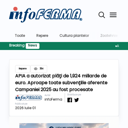
Toate
Repere
Cultura plantelor
Zootehnie
Breaking
News
AFIR pregă
Repere
364
APIA a autorizat plăți de 1,924 miliarde de
euro. Aproape toate subvențiile aferente
Campaniei 2025 au fost procesate
Distribuie pe
Autor
infoFerma
Publicat pe
2026 Iulie 01