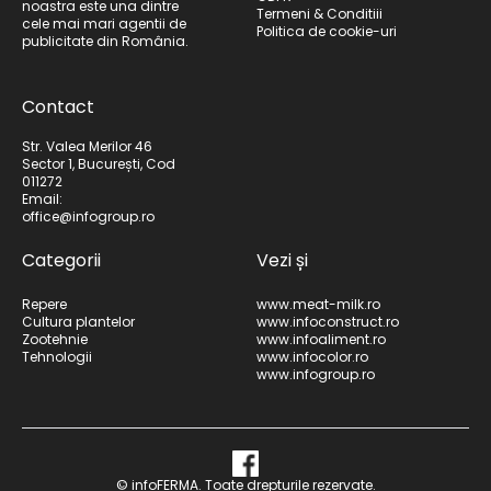
noastra este una dintre
Termeni & Conditiii
cele mai mari agentii de
Politica de cookie-uri
publicitate din România.
Contact
Str. Valea Merilor 46
Sector 1, București, Cod
011272
Email:
office@infogroup.ro
Categorii
Vezi și
Repere
www.meat-milk.ro
Cultura plantelor
www.infoconstruct.ro
Zootehnie
www.infoaliment.ro
Tehnologii
www.infocolor.ro
www.infogroup.ro
© infoFERMA. Toate drepturile rezervate.