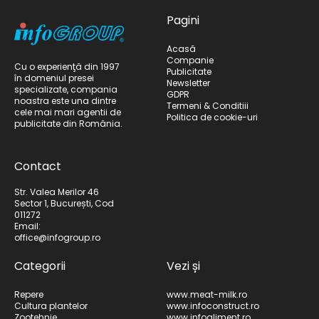
Pagini
Acasă
Companie
Cu o experienţă din 1997
Publicitate
în domeniul presei
Newsletter
specializate, compania
GDPR
noastra este una dintre
Termeni & Conditiii
cele mai mari agentii de
Politica de cookie-uri
publicitate din România.
Contact
Str. Valea Merilor 46
Sector 1, București, Cod
011272
Email:
office@infogroup.ro
Categorii
Vezi și
Repere
www.meat-milk.ro
Cultura plantelor
www.infoconstruct.ro
Zootehnie
www.infoaliment.ro