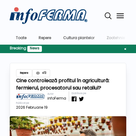
Toate
Repere
Cultura plantelor
Zootehnie
Breaking
News
MMAP și M
Repere
472
Cine controlează profitul în agricultură:
fermierul, procesatorul sau retailul?
Distribuie pe
Autor
infoFerma
Publicat pe
2026 Februarie 19