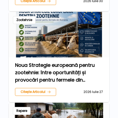
Citește Articolul
2026 Iulie 30
respectă legea trebuie protejați
Zootehnie
Noua Strategie europeană pentru
zootehnie: între oportunități și
provocări pentru fermele din
România
Citește Articolul
2026 Iulie 27
Repere