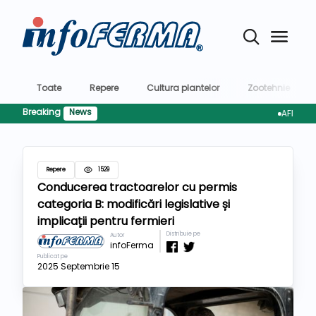
Toate
Repere
Cultura plantelor
Zootehnie
Breaking
News
AFIR pregăte
Repere
1529
Conducerea tractoarelor cu permis
categoria B: modificări legislative și
implicații pentru fermieri
Distribuie pe
Autor
infoFerma
Publicat pe
2025 Septembrie 15