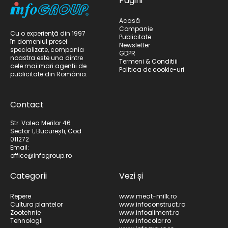
Pagini
Acasă
Companie
Cu o experienţă din 1997
Publicitate
în domeniul presei
Newsletter
specializate, compania
GDPR
noastra este una dintre
Termeni & Conditiii
cele mai mari agentii de
Politica de cookie-uri
publicitate din România.
Contact
Str. Valea Merilor 46
Sector 1, București, Cod
011272
Email:
office@infogroup.ro
Categorii
Vezi și
Repere
www.meat-milk.ro
Cultura plantelor
www.infoconstruct.ro
Zootehnie
www.infoaliment.ro
Tehnologii
www.infocolor.ro