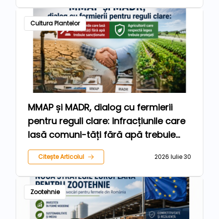
Cultura Plantelor
MMAP și MADR, dialog cu fermierii
pentru reguli clare: infracțiunile care
lasă comuni-tăți fără apă trebuie
sancționate, iar agricultorii care
Citește Articolul
2026 Iulie 30
respectă legea trebuie protejați
Zootehnie