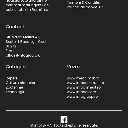
noastra este una dintre
Termeni & Conditiii
cele mai mari agentii de
Politica de cookie-uri
publicitate din România.
Contact
Str. Valea Merilor 46
Sector 1, București, Cod
011272
Email:
office@infogroup.ro
Categorii
Vezi și
Repere
www.meat-milk.ro
Cultura plantelor
www.infoconstruct.ro
Zootehnie
www.infoaliment.ro
Tehnologii
www.infocolor.ro
www.infogroup.ro
© infoFERMA. Toate drepturile rezervate.