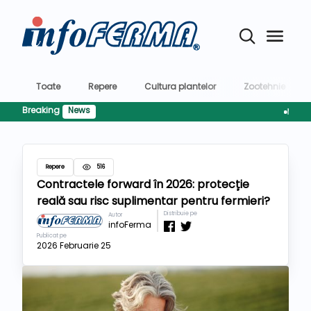
Toate
Repere
Cultura plantelor
Zootehnie
Breaking
News
MMAP și M
Repere
516
Contractele forward în 2026: protecție
reală sau risc suplimentar pentru fermieri?
Distribuie pe
Autor
infoFerma
Publicat pe
2026 Februarie 25