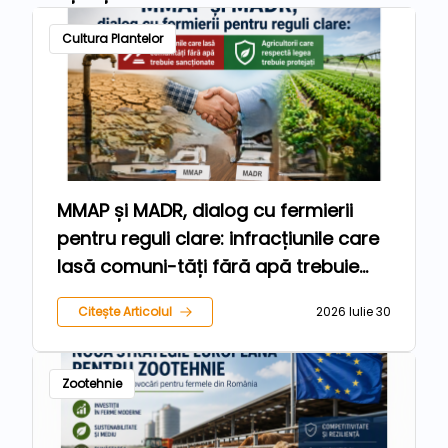
Cultura Plantelor
MMAP și MADR, dialog cu fermierii
pentru reguli clare: infracțiunile care
lasă comuni-tăți fără apă trebuie
sancționate, iar agricultorii care
Citește Articolul
2026 Iulie 30
respectă legea trebuie protejați
Zootehnie