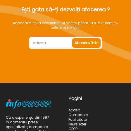
Ești gata să-ți dezvolți afacerea ?
Abonează-te la newsletter-ul nostru pentru a fi la curent cu
cele mai noi știri.
Abonează-te
Pagini
Acasă
Companie
Cu o experienţă din 1997
Publicitate
în domeniul presei
Newsletter
specializate, compania
GDPR