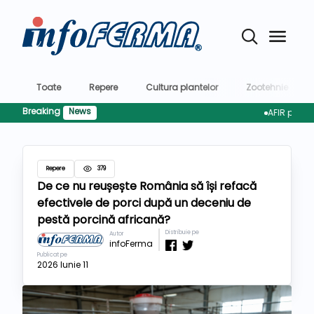
Toate
Repere
Cultura plantelor
Zootehnie
Breaking
News
AFIR pregătește 
Repere
379
De ce nu reușește România să își refacă
efectivele de porci după un deceniu de
pestă porcină africană?
Distribuie pe
Autor
infoFerma
Publicat pe
2026 Iunie 11