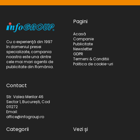
Pagini
Acasă
Companie
Cu o experienţă din 1997
Publicitate
în domeniul presei
Newsletter
specializate, compania
GDPR
noastra este una dintre
Termeni & Conditiii
cele mai mari agentii de
Politica de cookie-uri
publicitate din România.
Contact
Str. Valea Merilor 46
Sector 1, București, Cod
011272
Email:
office@infogroup.ro
Categorii
Vezi și