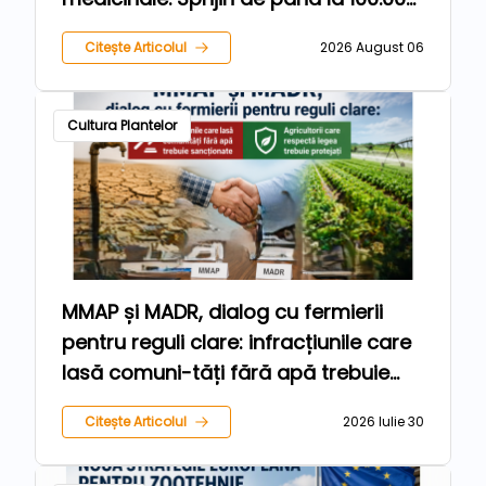
de euro pentru fermieri
Citește Articolul
2026 August 06
Cultura Plantelor
MMAP și MADR, dialog cu fermierii
pentru reguli clare: infracțiunile care
lasă comuni-tăți fără apă trebuie
sancționate, iar agricultorii care
Citește Articolul
2026 Iulie 30
respectă legea trebuie protejați