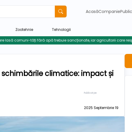
Acasă
Companie
Publi
Zootehnie
Tehnologii
 schimbările climatice: impact și
Publicat pe
2025 Septembrie 19