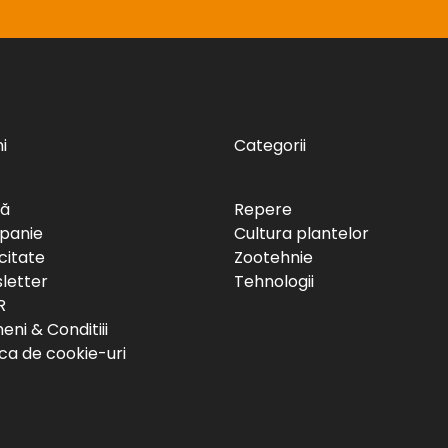
i
Categorii
să
Repere
panie
Cultura plantelor
citate
Zootehnie
letter
Tehnologii
R
ni & Conditiii
ica de cookie-uri