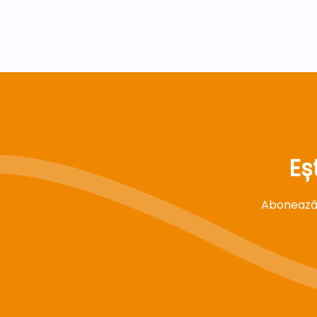
Eș
Abonează-t