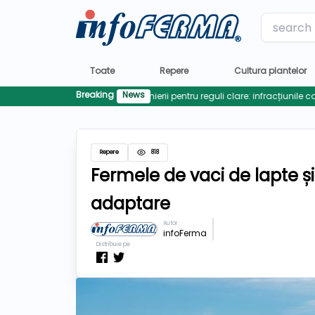
Label
Toate
Repere
Cultura plantelor
Breaking
News
Repere
818
Fermele de vaci de lapte și
adaptare
Autor
infoFerma
Distribuie pe