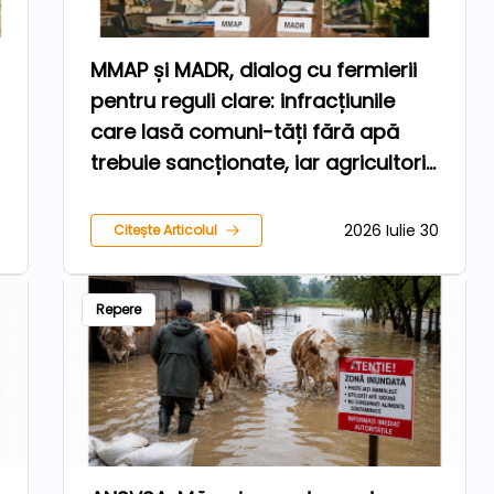
MMAP și MADR, dialog cu fermierii
pentru reguli clare: infracțiunile
care lasă comuni-tăți fără apă
trebuie sancționate, iar agricultorii
care respectă legea trebuie
protejați
6
2026 Iulie 30
Citește Articolul
Repere