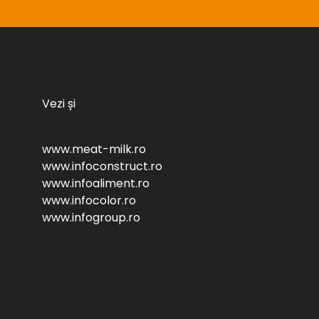
Vezi și
www.meat-milk.ro
www.infoconstruct.ro
www.infoaliment.ro
www.infocolor.ro
www.infogroup.ro