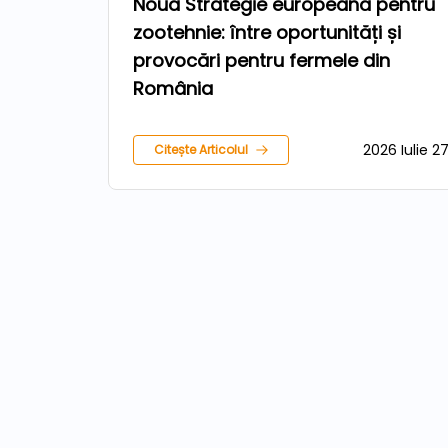
Noua Strategie europeană pentru
zootehnie: între oportunități și
provocări pentru fermele din
România
2026 Iulie 2
Citește Articolul