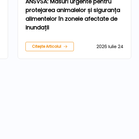
ANSVSA: Măsuri urgente pentru
protejarea animalelor și siguranța
alimentelor în zonele afectate de
inundații
7
2026 Iulie 24
Citește Articolul