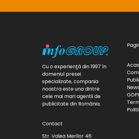
Pagin
Aca
Cu o experienţă din 1997 în
Com
domeniul presei
Publi
specializate, compania
News
noastra este una dintre
GDP
cele mai mari agentii de
Terme
publicitate din România.
Polit
Contact
Str. Valea Merilor 46