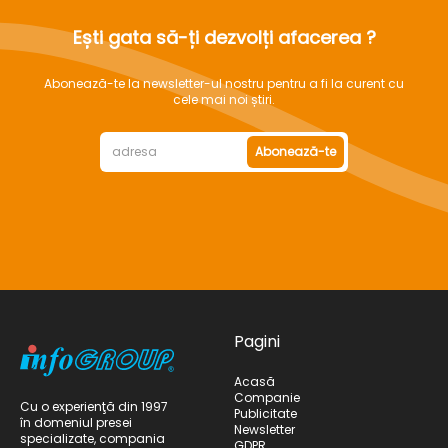
Ești gata să-ți dezvolți afacerea ?
Abonează-te la newsletter-ul nostru pentru a fi la curent cu
cele mai noi știri.
Abonează-te
Pagini
Acasă
Companie
Cu o experienţă din 1997
Publicitate
în domeniul presei
Newsletter
specializate, compania
GDPR