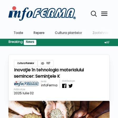
Toate
Repere
Cultura plantelor
Zootehnie
Breaking
News
AFIR pregăt
Cultura Plantelor
1127
Inovație în tehnologia materialului
semincer: Semințele K
Distribuie pe
Autor
infoFerma
Publicat pe
2025 Iulie 02