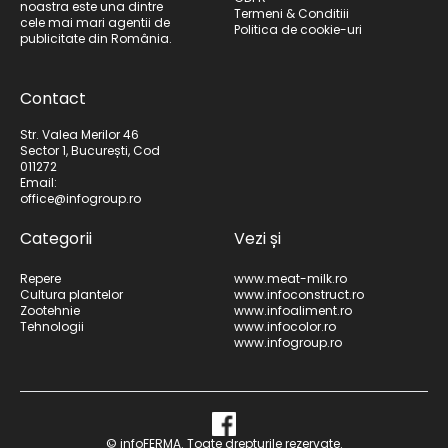
noastra este una dintre
Termeni & Conditiii
cele mai mari agentii de
Politica de cookie-uri
publicitate din România.
Contact
Str. Valea Merilor 46
Sector 1, București, Cod
011272
Email:
office@infogroup.ro
Categorii
Vezi și
Repere
www.meat-milk.ro
Cultura plantelor
www.infoconstruct.ro
Zootehnie
www.infoaliment.ro
Tehnologii
www.infocolor.ro
www.infogroup.ro
© infoFERMA. Toate drepturile rezervate.