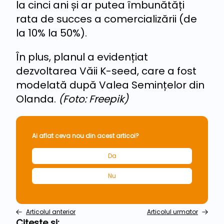
la cinci ani și ar putea îmbunătăți
rata de succes a comercializării (de
la 10% la 50%).
În plus, planul a evidențiat
dezvoltarea Văii K-seed, care a fost
modelată după Valea Semințelor din
Olanda.
(Foto: Freepik)
Ai aflat ceva nou din acest articol?
Da
Nu
Articolul anterior
Articolul urmator
Citește și: