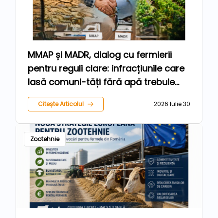
MMAP și MADR, dialog cu fermierii
pentru reguli clare: infracțiunile care
lasă comuni-tăți fără apă trebuie
sancționate, iar agricultorii care
Citește Articolul
2026 Iulie 30
respectă legea trebuie protejați
Zootehnie