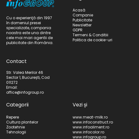
Acasă
Companie
Cu o experienţă din 1997
Publicitate
în domeniul presei
Newsletter
specializate, compania
GDPR
noastra este una dintre
Termeni & Conditiii
cele mai mari agentii de
Politica de cookie-uri
publicitate din România.
Contact
Str. Valea Merilor 46
Sector 1, București, Cod
011272
Email:
office@infogroup.ro
Categorii
Vezi și
Repere
www.meat-milk.ro
Cultura plantelor
www.infoconstruct.ro
Zootehnie
www.infoaliment.ro
Tehnologii
www.infocolor.ro
www.infogroup.ro