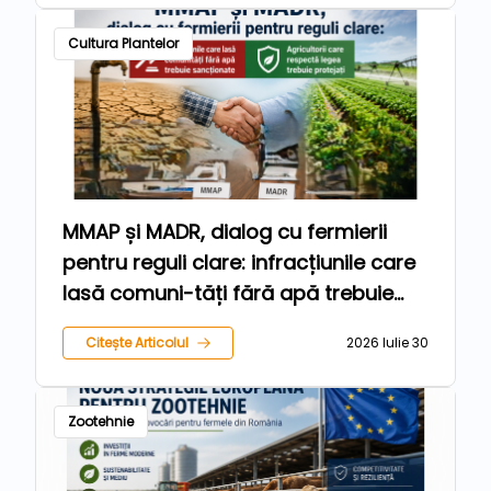
Cultura Plantelor
MMAP și MADR, dialog cu fermierii
pentru reguli clare: infracțiunile care
lasă comuni-tăți fără apă trebuie
sancționate, iar agricultorii care
Citește Articolul
2026 Iulie 30
respectă legea trebuie protejați
Zootehnie