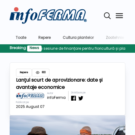
Toate
Repere
Cultura plantelor
Zootehnie
Breaking
News
FIR pregătește prima sesiune de finanțare pentru floricultură și plante med
Repere
803
Lanțul scurt de aprovizionare: date și
avantaje economice
Distribuie pe
Autor
infoFerma
Publicat pe
2025 August 07