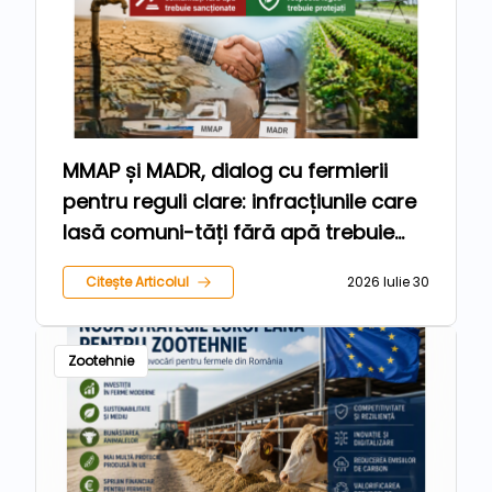
MMAP și MADR, dialog cu fermierii
pentru reguli clare: infracțiunile care
lasă comuni-tăți fără apă trebuie
sancționate, iar agricultorii care
Citește Articolul
2026 Iulie 30
respectă legea trebuie protejați
Zootehnie