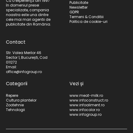
Cu o experienţă din 1997
Publicitate
în domeniul presei
Newsletter
specializate, compania
GDPR
noastra este una dintre
Termeni & Conditiii
cele mai mari agentii de
Politica de cookie-uri
publicitate din România.
Contact
Str. Valea Merilor 46
Sector 1, București, Cod
011272
Email:
office@infogroup.ro
Categorii
Vezi și
Repere
www.meat-milk.ro
Cultura plantelor
www.infoconstruct.ro
Zootehnie
www.infoaliment.ro
Tehnologii
www.infocolor.ro
www.infogroup.ro