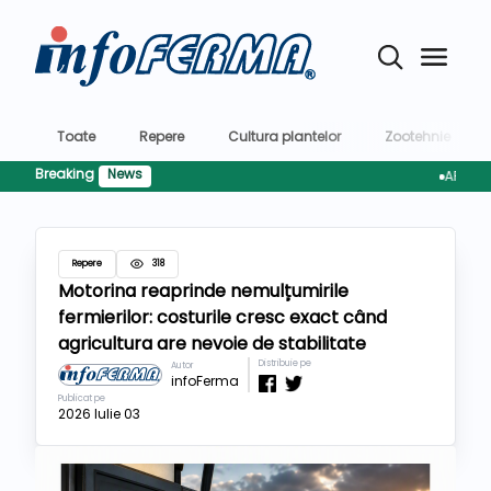
Toate
Repere
Cultura plantelor
Zootehnie
Breaking
News
AFIR pregăt
Repere
318
Motorina reaprinde nemulțumirile
fermierilor: costurile cresc exact când
agricultura are nevoie de stabilitate
Distribuie pe
Autor
infoFerma
Publicat pe
2026 Iulie 03