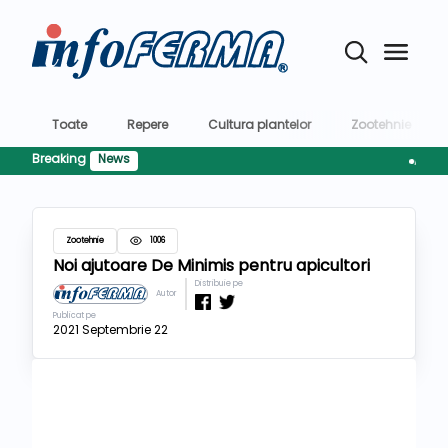
Toate
Repere
Cultura plantelor
Zootehnie
Breaking
News
AFIR pre
Zootehnie
1006
Noi ajutoare De Minimis pentru apicultori
Distribuie pe
Autor
Publicat pe
2021 Septembrie 22