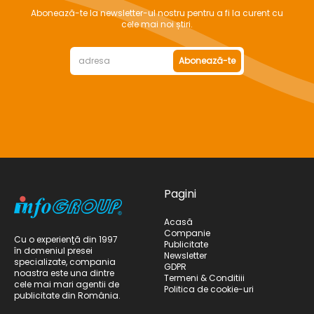
Abonează-te la newsletter-ul nostru pentru a fi la curent cu
cele mai noi știri.
Abonează-te
Pagini
Acasă
Companie
Cu o experienţă din 1997
Publicitate
în domeniul presei
Newsletter
specializate, compania
GDPR
noastra este una dintre
Termeni & Conditiii
cele mai mari agentii de
Politica de cookie-uri
publicitate din România.