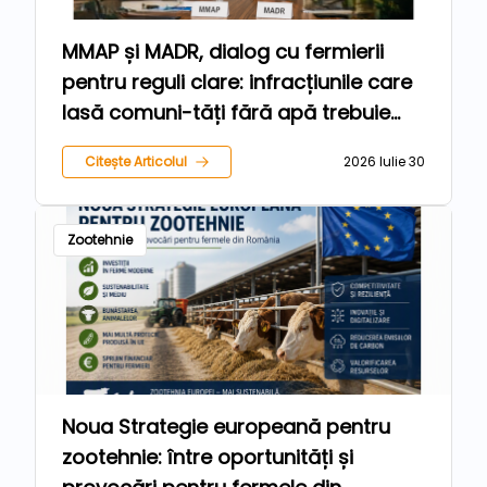
MMAP și MADR, dialog cu fermierii
pentru reguli clare: infracțiunile care
lasă comuni-tăți fără apă trebuie
sancționate, iar agricultorii care
Citește Articolul
2026 Iulie 30
respectă legea trebuie protejați
Zootehnie
Noua Strategie europeană pentru
zootehnie: între oportunități și