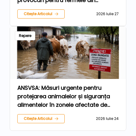
provocări pentru fermele din
România
Citește Articolul
2026 Iulie 27
Repere
ANSVSA: Măsuri urgente pentru
protejarea animalelor și siguranța
alimentelor în zonele afectate de
inundații
Citește Articolul
2026 Iulie 24