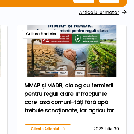
Articolul urmator
Cultura Plantelor
MMAP și MADR, dialog cu fermierii
pentru reguli clare: infracțiunile
care lasă comuni-tăți fără apă
trebuie sancționate, iar agricultorii
care respectă legea trebuie
protejați
6
2026 Iulie 30
Citește Articolul