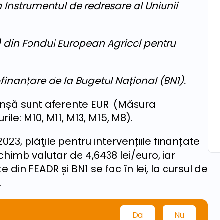
in Instrumentul de redresare al Uniunii
o) din Fondul European Agricol pentru
 cofinanțare de la Bugetul Național (BN1).
ranșă sunt aferente EURI (Măsura
rile: M10, M11, M13, M15, M8).
, plăţile pentru intervențiile finanțate
 schimb valutar de 4,6438 lei/euro, iar
te din FEADR și BN1 se fac în lei, la cursul de
.
Da
Nu