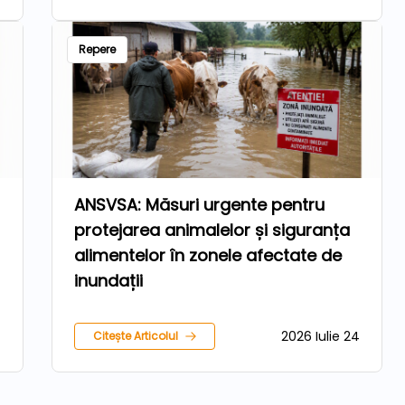
Repere
ANSVSA: Măsuri urgente pentru
protejarea animalelor și siguranța
alimentelor în zonele afectate de
inundații
7
2026 Iulie 24
Citește Articolul