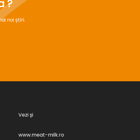
a ?
 noi știri.
Vezi și
www.meat-milk.ro