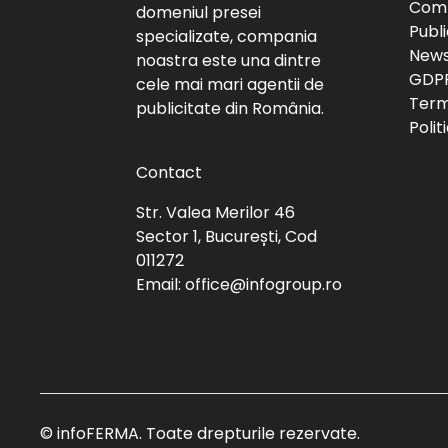
Com
domeniul presei
Publi
specializate, compania
News
noastra este una dintre
GDP
cele mai mari agentii de
Terme
publicitate din România.
Polit
Contact
Str. Valea Merilor 46
Sector 1, București, Cod
011272
Email:
office@infogroup.ro
© infoFERMA. Toate drepturile rezervate.