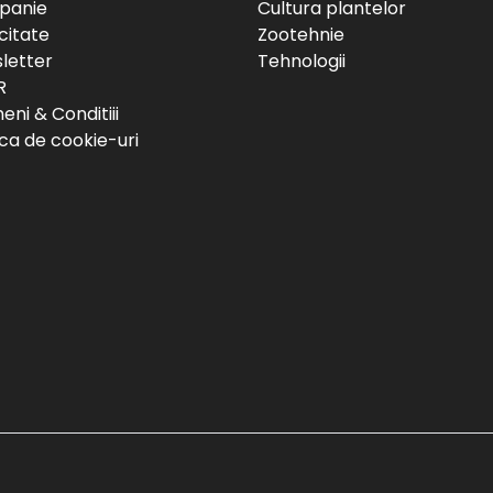
panie
Cultura plantelor
citate
Zootehnie
letter
Tehnologii
R
ni & Conditiii
ica de cookie-uri