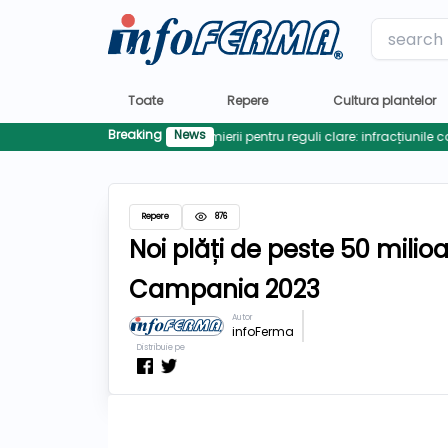
Label
Toate
Repere
Cultura plantelor
Breaking
News
Repere
876
Noi plăți de peste 50 milio
Campania 2023
Autor
infoFerma
Distribuie pe