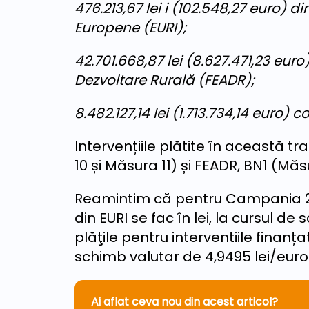
476.213,67 lei i (102.548,27 euro) d
Europene (EURI);
42.701.668,87 lei (8.627.471,23 eur
Dezvoltare Rurală (FEADR);
8.482.127,14 lei (1.713.734,14 euro)
Intervențiile plătite în această t
10 și Măsura 11) și FEADR, BN1 (Măsu
Reamintim că pentru Campania 2023
din EURI se fac în lei, la cursul de
plăţile pentru interventiile finanța
schimb valutar de 4,9495 lei/euro
Ai aflat ceva nou din acest articol?