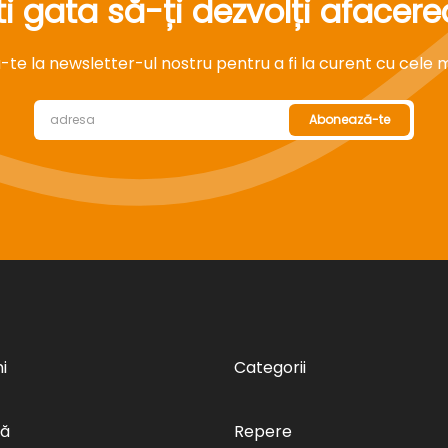
ti gata să-ți dezvolți afacere
e la newsletter-ul nostru pentru a fi la curent cu cele mai
Abonează-te
i
Categorii
să
Repere