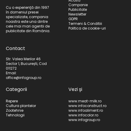
Acasă
Companie
Cu o experienţă din 1997
Publicitate
în domeniul presei
Newsletter
specializate, compania
GDPR
noastra este una dintre
Termeni & Conditiii
cele mai mari agentii de
Politica de cookie-uri
publicitate din România.
Contact
Str. Valea Merilor 46
Sector 1, București, Cod
011272
Email:
office@infogroup.ro
Categorii
Vezi și
Repere
www.meat-milk.ro
Cultura plantelor
www.infoconstruct.ro
Zootehnie
www.infoaliment.ro
Tehnologii
www.infocolor.ro
www.infogroup.ro