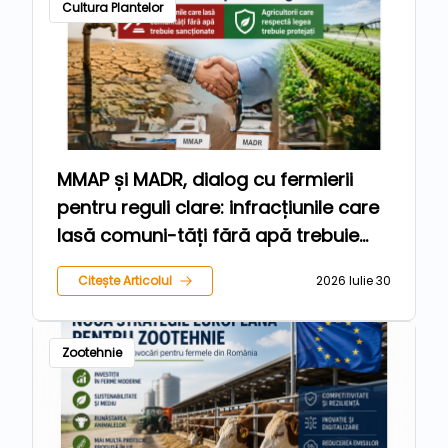
Cultura Plantelor
MMAP și MADR, dialog cu fermierii
pentru reguli clare: infracțiunile care
lasă comuni-tăți fără apă trebuie
sancționate, iar agricultorii care
Citește Articolul
2026 Iulie 30
respectă legea trebuie protejați
Zootehnie