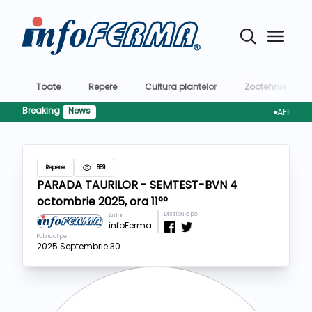
Toate
Repere
Cultura plantelor
Zootehnie
Breaking
News
AFIR pregăteșt
Repere
689
PARADA TAURILOR - SEMTEST-BVN 4
octombrie 2025, ora 11°°
Distribuie pe
Autor
infoFerma
Publicat pe
2025 Septembrie 30