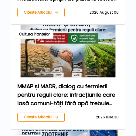
de euro pentru fermieri
Citește Articolul
2026 August 06
Cultura Plantelor
MMAP și MADR, dialog cu fermierii
pentru reguli clare: infracțiunile care
lasă comuni-tăți fără apă trebuie
sancționate, iar agricultorii care
Citește Articolul
2026 Iulie 30
respectă legea trebuie protejați