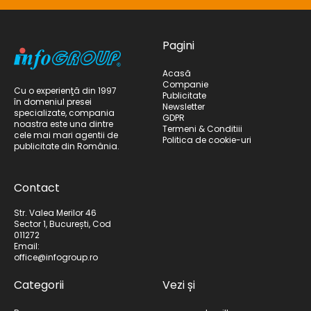
Pagini
Acasă
Companie
Cu o experienţă din 1997
Publicitate
în domeniul presei
Newsletter
specializate, compania
GDPR
noastra este una dintre
Termeni & Conditiii
cele mai mari agentii de
Politica de cookie-uri
publicitate din România.
Contact
Str. Valea Merilor 46
Sector 1, București, Cod
011272
Email:
office@infogroup.ro
Categorii
Vezi și