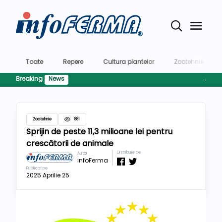
Toate
Repere
Cultura plantelor
Zootehnie
Breaking
News
AFIR pr
Zootehnie
881
Sprijin de peste 11,3 milioane lei pentru
crescătorii de animale
Distribuie pe
Autor
infoFerma
Publicat pe
2025 Aprilie 25