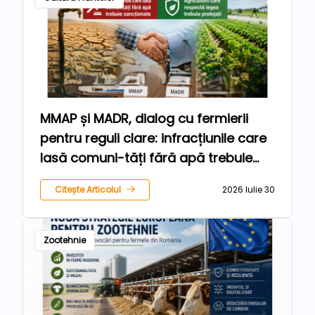
MMAP și MADR, dialog cu fermierii
pentru reguli clare: infracțiunile care
lasă comuni-tăți fără apă trebuie
sancționate, iar agricultorii care
Citește Articolul
2026 Iulie 30
respectă legea trebuie protejați
Zootehnie