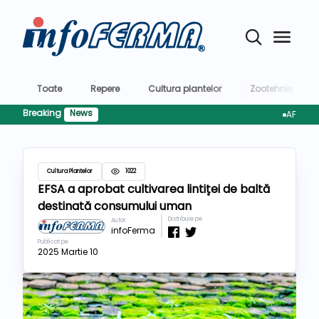
Toate
Repere
Cultura plantelor
Zootehnie
Breaking
News
AFIR pregăte
Cultura Plantelor
1022
EFSA a aprobat cultivarea lintiței de baltă
destinată consumului uman
Distribuie pe
Autor
infoFerma
Publicat pe
2025 Martie 10