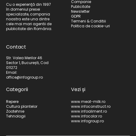
Companie
Cu o experienţă din 1997
Publicitate
în domeniul presei
Newsletter
specializate, compania
GDPR
noastra este una dintre
Termeni & Conditiii
cele mai mari agentii de
Politica de cookie-uri
publicitate din România.
Contact
Str. Valea Merilor 46
Sector 1, București, Cod
011272
Email:
office@infogroup.ro
Categorii
Vezi și
Repere
www.meat-milk.ro
Cultura plantelor
www.infoconstruct.ro
Zootehnie
www.infoaliment.ro
Tehnologii
www.infocolor.ro
www.infogroup.ro